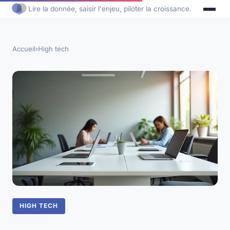
Lire la donnée, saisir l'enjeu, piloter la croissance.
Accueil
›
High tech
HIGH TECH