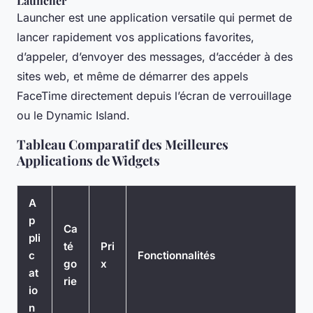
Launcher
Launcher est une application versatile qui permet de
lancer rapidement vos applications favorites,
d’appeler, d’envoyer des messages, d’accéder à des
sites web, et même de démarrer des appels
FaceTime directement depuis l’écran de verrouillage
ou le Dynamic Island.
Tableau Comparatif des Meilleures
Applications de Widgets
A
p
Ca
pli
té
Pri
c
Fonctionnalités
go
x
at
rie
io
n