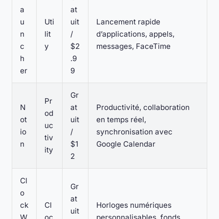
a
at
u
Uti
uit
Lancement rapide
n
lit
/
d’applications, appels,
c
y
$2
messages, FaceTime
h
.9
er
9
Gr
Pr
N
at
Productivité, collaboration
od
ot
uit
en temps réel,
uc
io
/
synchronisation avec
tiv
n
$1
Google Calendar
ity
2
Cl
Gr
o
at
ck
Cl
Horloges numériques
uit
W
oc
personnalisables, fonds