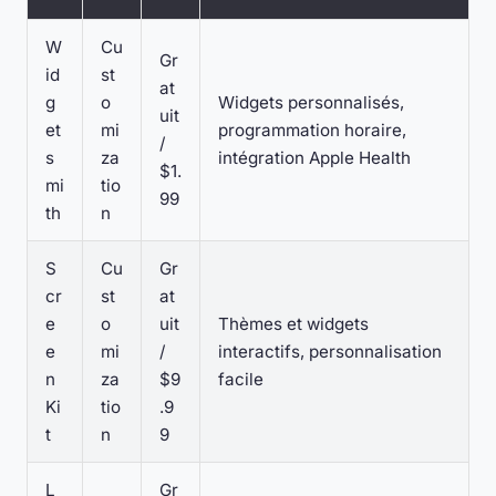
W
Cu
Gr
id
st
at
g
o
Widgets personnalisés,
uit
et
mi
programmation horaire,
/
s
za
intégration Apple Health
$1.
mi
tio
99
th
n
S
Cu
Gr
cr
st
at
e
o
uit
Thèmes et widgets
e
mi
/
interactifs, personnalisation
n
za
$9
facile
Ki
tio
.9
t
n
9
L
Gr